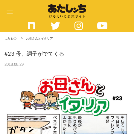
コ
ン
テ
ン
ツ
よみもの
お母さんとイタリア
へ
#23 母、調子がでてくる
ス
キ
2018.08.29
ッ
プ