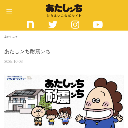
コ
ン
テ
ン
ツ
あたしンち
へ
あたしンち耐震ンち
ス
キ
2025.10.03
ッ
プ