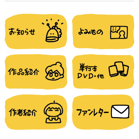
稿
ナ
ビ
ゲ
ー
シ
ョ
ン